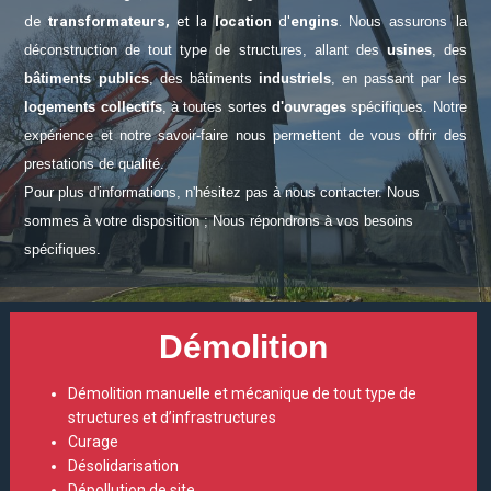
de
transformateurs,
et la
location
d'
engins
.
Nous assurons la
déconstruction de tout type de structures, allant des
usines
, des
bâtiments
publics
, des bâtiments
industriels
, en passant par les
logements collectifs
, à toutes sortes
d'ouvrages
spécifiques.
Notre
expérience et notre savoir-faire nous permettent de vous offrir des
prestations de qualité.
Pour plus d'informations, n'hésitez pas à nous contacter. Nous
sommes à votre disposition ; Nous répondrons à vos besoins
spécifiques.
Démolition
Démolition manuelle et mécanique de tout type de
structures et d’infrastructures
Curage
Désolidarisation
Dépollution de site