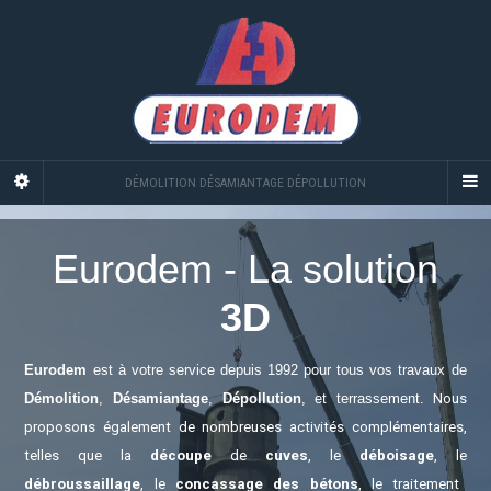
DÉMOLITION DÉSAMIANTAGE DÉPOLLUTION
Eurodem - La solution
3D
Eurodem
est à votre service depuis 1992 pour tous vos travaux de
Démolition
,
Désamiantage
,
Dépollution
, et terrassement.
Nous
proposons également de nombreuses activités complémentaires,
telles que la
découpe
de
cuves
, le
déboisage
, le
débroussaillage
, le
concassage des bétons
, le traitement